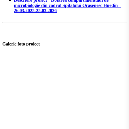
Descriere proiect ``Dotarea compartimentului de
microbiologie din cadrul Spitalului Orasenesc Huedin``
26.03.2025-25.03.2026
Galerie foto proiect