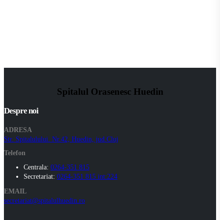
Spitalul Orasenesc Huedin
Despre noi
ADRESA
Str. Spitalulului. Nr.42, Huedin, jud.Cluj
Telefon
Centrala:
0264-351 815
Secretariat:
0264-351 815 int:224
EMAIL
secretariat@spitalulhuedin.ro