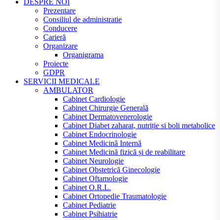
DESPRE NOI
Prezentare
Consiliul de administratie
Conducere
Carieră
Organizare
Organigrama
Proiecte
GDPR
SERVICII MEDICALE
AMBULATOR
Cabinet Cardiologie
Cabinet Chirurgie Generală
Cabinet Dermatovenerologie
Cabinet Diabet zaharat, nutriție si boli metabolice
Cabinet Endocrinologie
Cabinet Medicină Internă
Cabinet Medicină fizică și de reabilitare
Cabinet Neurologie
Cabinet Obstetrică Ginecologie
Cabinet Oftamologie
Cabinet O.R.L.
Cabinet Ortopedie Traumatologie
Cabinet Pediatrie
Cabinet Psihiatrie