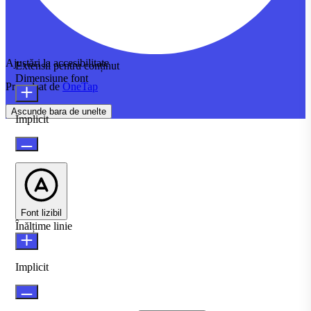
Ajustări la accesibilitate
Extensii pentru conținut
Dimensiune font
Propulsat de
OneTap
Ascunde bara de unelte
Implicit
Font lizibil
Înălțime linie
Implicit