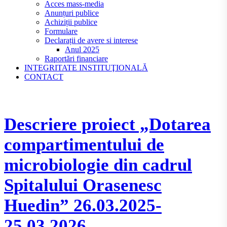
Acces mass-media
Anunțuri publice
Achiziții publice
Formulare
Declarații de avere si interese
Anul 2025
Raportări financiare
INTEGRITATE INSTITUŢIONALĂ
CONTACT
Descriere proiect „Dotarea
compartimentului de
microbiologie din cadrul
Spitalului Orasenesc
Huedin” 26.03.2025-
25.03.2026