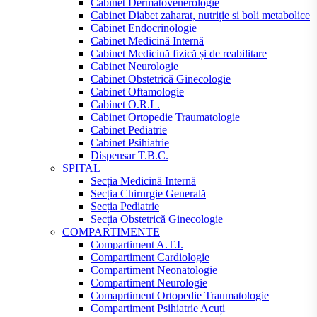
Cabinet Dermatovenerologie
Cabinet Diabet zaharat, nutriție si boli metabolice
Cabinet Endocrinologie
Cabinet Medicină Internă
Cabinet Medicină fizică și de reabilitare
Cabinet Neurologie
Cabinet Obstetrică Ginecologie
Cabinet Oftamologie
Cabinet O.R.L.
Cabinet Ortopedie Traumatologie
Cabinet Pediatrie
Cabinet Psihiatrie
Dispensar T.B.C.
SPITAL
Secția Medicină Internă
Secția Chirurgie Generală
Secția Pediatrie
Secția Obstetrică Ginecologie
COMPARTIMENTE
Compartiment A.T.I.
Compartiment Cardiologie
Compartiment Neonatologie
Compartiment Neurologie
Comaprtiment Ortopedie Traumatologie
Compartiment Psihiatrie Acuți