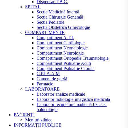
Dispensar T.B.C.
SPITAL
Secția Medicină Internă
Secția Chirurgie Generală
Secția Pediatrie
Secția Obstetrică Ginecologie
COMPARTIMENTE
Compartiment A.T.I.
Compartiment Cardiologie
Compartiment Neonatologie
Compartiment Neurologie
Comaprtiment Ortopedie Traumatologie
Compartiment Psihiatrie Acuți
Compartiment Psihiatrie Cronici
C.P.I.A.A.M
Camera de gardă
Farmacie
LABORATOARE
Laborator analize medicale
Laborator radiologie-imagistică medicală
Laborator recuperare madicină fizică si
balneologie
PACIENŢI
Meniuri zilnice
INFORMAŢII PUBLICE