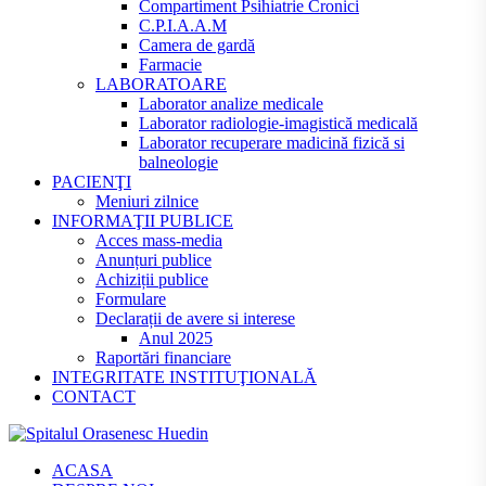
Compartiment Psihiatrie Cronici
C.P.I.A.A.M
Camera de gardă
Farmacie
LABORATOARE
Laborator analize medicale
Laborator radiologie-imagistică medicală
Laborator recuperare madicină fizică si
balneologie
PACIENŢI
Meniuri zilnice
INFORMAŢII PUBLICE
Acces mass-media
Anunțuri publice
Achiziții publice
Formulare
Declarații de avere si interese
Anul 2025
Raportări financiare
INTEGRITATE INSTITUŢIONALĂ
CONTACT
ACASA