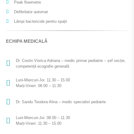
Peak flowmetre
Defibrilator automat
Lămpi bactericide pentru spații
ECHIPA MEDICALĂ
Dr. Costin Viorica Adriana – medic primar pediatrie – șef secție,
competență ecografie generală
Luni-Miercuri-Joi: 11.30 – 15.00
Marți-Vineri: 08.00 – 11.30
Dr. Sandu Teodora Alina – medic specialist pediatrie
Luni-Miercuri-Joi: 08.00 – 11.30
Marți-Vineri: 11.30 – 15.00