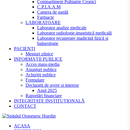
Compartiment Psihiatrie Cronici
C.P.I.A.A.M
Camera de gardă
Farmacie
LABORATOARE
Laborator analize medicale
Laborator radiologie-imagistică medicală
Laborator recuperare madicină fizică si
balneologie
PACIENŢI
Meniuri zilnice
INFORMAŢII PUBLICE
Acces mass-media
Anunțuri publice
Achiziții publice
Formulare
Declarații de avere si interese
Anul 2025
Raportări financiare
INTEGRITATE INSTITUŢIONALĂ
CONTACT
ACASA