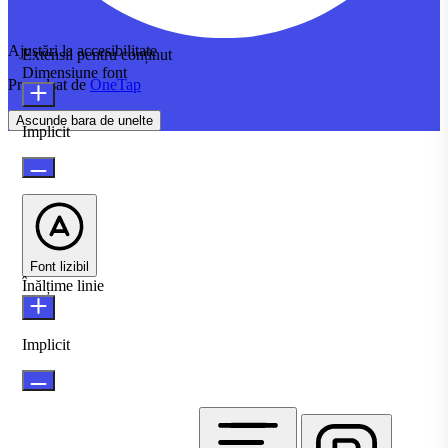
Ajustări la accesibilitate
Extensii pentru conținut
Dimensiune font
Propulsat de
OneTap
Ascunde bara de unelte
Implicit
Font lizibil
Înălțime linie
Implicit