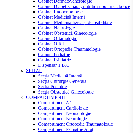
Cabinet Dermatovenerologie
Cabinet Diabet zaharat, nutriție si boli metabolice
Cabinet Endocrinologie
Cabinet Medicină Internă
Cabinet Medicină fizică și de reabilitare
Cabinet Neurologie
Cabinet Obstetrică Ginecologie
Cabinet Oftamologie
Cabinet O.R.L.
Cabinet Ortopedie Traumatologie
Cabinet Pediatrie
Cabinet Psihiatrie
Dispensar T.B.C.
SPITAL
Secția Medicină Internă
Secția Chirurgie Generală
Secția Pediatrie
Secția Obstetrică Ginecologie
COMPARTIMENTE
Compartiment A.T.I.
Compartiment Cardiologie
Compartiment Neonatologie
Compartiment Neurologie
Comaprtiment Ortopedie Traumatologie
Compartiment Psihiatrie Acuți