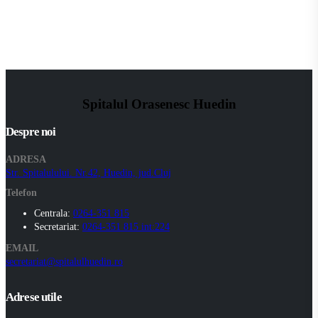
Spitalul Orasenesc Huedin
Despre noi
ADRESA
Str. Spitalulului. Nr.42, Huedin, jud.Cluj
Telefon
Centrala:
0264-351 815
Secretariat:
0264-351 815 int:224
EMAIL
secretariat@spitalulhuedin.ro
Adrese utile