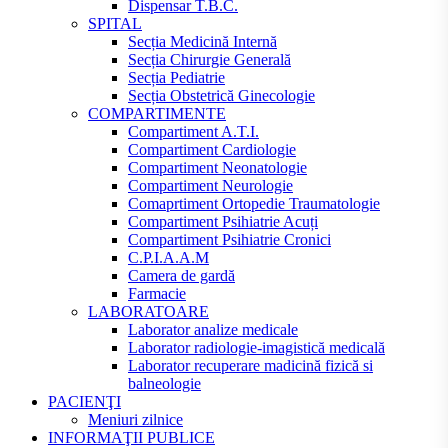
Dispensar T.B.C.
SPITAL
Secția Medicină Internă
Secția Chirurgie Generală
Secția Pediatrie
Secția Obstetrică Ginecologie
COMPARTIMENTE
Compartiment A.T.I.
Compartiment Cardiologie
Compartiment Neonatologie
Compartiment Neurologie
Comaprtiment Ortopedie Traumatologie
Compartiment Psihiatrie Acuți
Compartiment Psihiatrie Cronici
C.P.I.A.A.M
Camera de gardă
Farmacie
LABORATOARE
Laborator analize medicale
Laborator radiologie-imagistică medicală
Laborator recuperare madicină fizică si
balneologie
PACIENŢI
Meniuri zilnice
INFORMAŢII PUBLICE