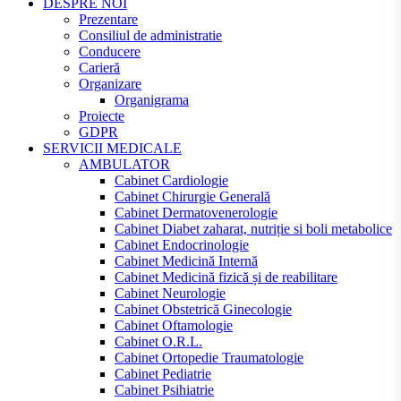
DESPRE NOI
Prezentare
Consiliul de administratie
Conducere
Carieră
Organizare
Organigrama
Proiecte
GDPR
SERVICII MEDICALE
AMBULATOR
Cabinet Cardiologie
Cabinet Chirurgie Generală
Cabinet Dermatovenerologie
Cabinet Diabet zaharat, nutriție si boli metabolice
Cabinet Endocrinologie
Cabinet Medicină Internă
Cabinet Medicină fizică și de reabilitare
Cabinet Neurologie
Cabinet Obstetrică Ginecologie
Cabinet Oftamologie
Cabinet O.R.L.
Cabinet Ortopedie Traumatologie
Cabinet Pediatrie
Cabinet Psihiatrie