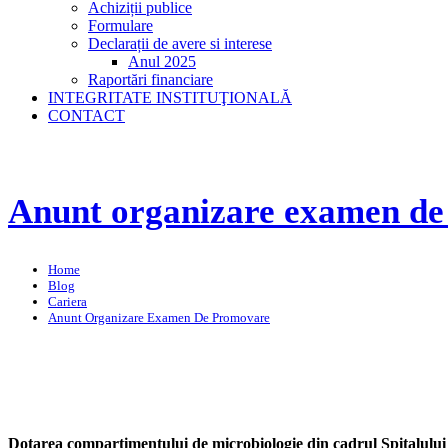
Achiziții publice
Formulare
Declarații de avere si interese
Anul 2025
Raportări financiare
INTEGRITATE INSTITUŢIONALĂ
CONTACT
Anunt organizare examen d
Home
Blog
Cariera
Anunt Organizare Examen De Promovare
Dotarea compartimentului de microbiologie din cadrul Spitalulu