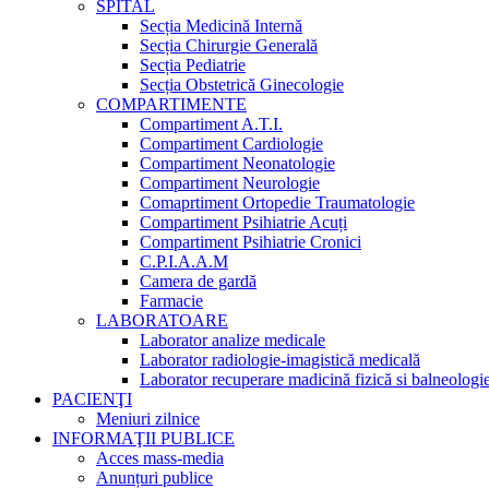
SPITAL
Secția Medicină Internă
Secția Chirurgie Generală
Secția Pediatrie
Secția Obstetrică Ginecologie
COMPARTIMENTE
Compartiment A.T.I.
Compartiment Cardiologie
Compartiment Neonatologie
Compartiment Neurologie
Comaprtiment Ortopedie Traumatologie
Compartiment Psihiatrie Acuți
Compartiment Psihiatrie Cronici
C.P.I.A.A.M
Camera de gardă
Farmacie
LABORATOARE
Laborator analize medicale
Laborator radiologie-imagistică medicală
Laborator recuperare madicină fizică si balneologi
PACIENŢI
Meniuri zilnice
INFORMAŢII PUBLICE
Acces mass-media
Anunțuri publice