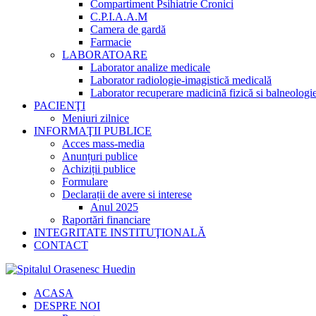
Compartiment Psihiatrie Cronici
C.P.I.A.A.M
Camera de gardă
Farmacie
LABORATOARE
Laborator analize medicale
Laborator radiologie-imagistică medicală
Laborator recuperare madicină fizică si balneologi
PACIENŢI
Meniuri zilnice
INFORMAŢII PUBLICE
Acces mass-media
Anunțuri publice
Achiziții publice
Formulare
Declarații de avere si interese
Anul 2025
Raportări financiare
INTEGRITATE INSTITUŢIONALĂ
CONTACT
ACASA
DESPRE NOI