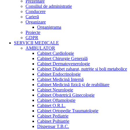
Prezentare
Consiliul de administratie
Conducere
Carieră
Organizare
Organigrama
Proiecte
GDPR
SERVICII MEDICALE
AMBULATOR
Cabinet Cardiologie
Cabinet Chirurgie Generală
Cabinet Dermatovenerologie
Cabinet Diabet zaharat, nutriție si boli metabolice
Cabinet Endocrinologie
Cabinet Medicină Internă
Cabinet Medicină fizică și de reabilitare
Cabinet Neurologie
Cabinet Obstetrică Ginecologie
Cabinet Oftamologie
Cabinet O.R.L.
Cabinet Ortopedie Traumatologie
Cabinet Pediatrie
Cabinet Psihiatrie
Dispensar T.B.C.