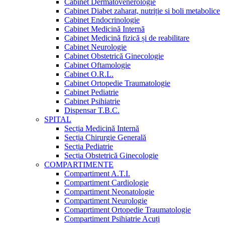
Cabinet Dermatovenerologie
Cabinet Diabet zaharat, nutriție si boli metabolice
Cabinet Endocrinologie
Cabinet Medicină Internă
Cabinet Medicină fizică și de reabilitare
Cabinet Neurologie
Cabinet Obstetrică Ginecologie
Cabinet Oftamologie
Cabinet O.R.L.
Cabinet Ortopedie Traumatologie
Cabinet Pediatrie
Cabinet Psihiatrie
Dispensar T.B.C.
SPITAL
Secția Medicină Internă
Secția Chirurgie Generală
Secția Pediatrie
Secția Obstetrică Ginecologie
COMPARTIMENTE
Compartiment A.T.I.
Compartiment Cardiologie
Compartiment Neonatologie
Compartiment Neurologie
Comaprtiment Ortopedie Traumatologie
Compartiment Psihiatrie Acuți