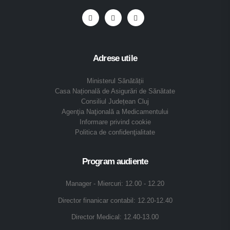
Adrese utile
Ministerul Sănătății
Casa Națională de Asigurări de Sănătate
Consiliul Județean Cluj
Agenţia Naţională a Medicamentului
Informare privind cookie
Politica de confidenţialitate
Program audiente
Manager - Miercuri: 12.00 - 12.20
Director finanicar contabil: 12.20-12.40
Director Medical: 12.40-13.00