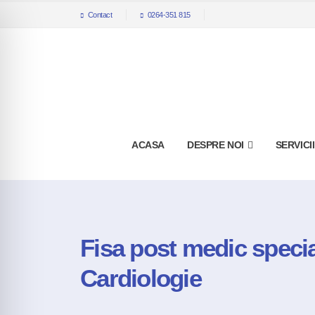
Contact
0264-351 815
ACASA
DESPRE NOI
SERVICI
Fisa post medic specia
Cardiologie