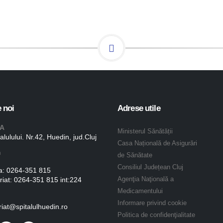
 noi
Adrese utile
A
Ministerul Sănătății
talulului. Nr.42, Huedin, jud.Cluj
Casa Națională de Asigurări
n
de Sănătate
Consiliul Județean Cluj
a:
0264-351 815
riat:
0264-351 815 int:224
Agenţia Naţională a
Medicamentului
Informare privind cookie
riat@spitalulhuedin.ro
Politica de confidenţialitate