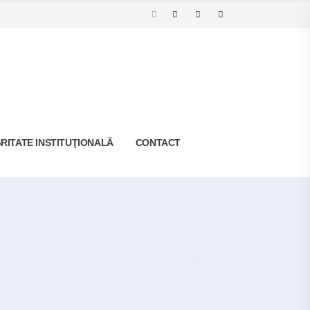
RITATE INSTITUŢIONALĂ
CONTACT
Blog
Cariera
Fisa Post Medic Specialist Cardiologie