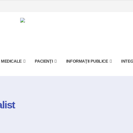
I MEDICALE
PACIENŢI
INFORMAŢII PUBLICE
INTEG
list
Home