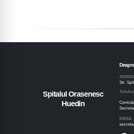
Despre
ADRES
Str. Spi
Telefo
Spitalul Orasenesc
Huedin
Central
Secreta
EMAIL
secreta