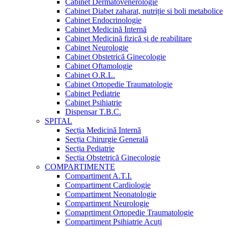
Cabinet Dermatovenerologie
Cabinet Diabet zaharat, nutriție si boli metabolice
Cabinet Endocrinologie
Cabinet Medicină Internă
Cabinet Medicină fizică și de reabilitare
Cabinet Neurologie
Cabinet Obstetrică Ginecologie
Cabinet Oftamologie
Cabinet O.R.L.
Cabinet Ortopedie Traumatologie
Cabinet Pediatrie
Cabinet Psihiatrie
Dispensar T.B.C.
SPITAL
Secția Medicină Internă
Secția Chirurgie Generală
Secția Pediatrie
Secția Obstetrică Ginecologie
COMPARTIMENTE
Compartiment A.T.I.
Compartiment Cardiologie
Compartiment Neonatologie
Compartiment Neurologie
Comaprtiment Ortopedie Traumatologie
Compartiment Psihiatrie Acuți