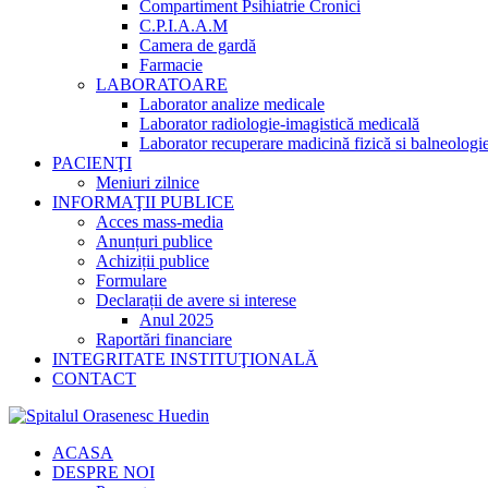
Compartiment Psihiatrie Cronici
C.P.I.A.A.M
Camera de gardă
Farmacie
LABORATOARE
Laborator analize medicale
Laborator radiologie-imagistică medicală
Laborator recuperare madicină fizică si balneologi
PACIENŢI
Meniuri zilnice
INFORMAŢII PUBLICE
Acces mass-media
Anunțuri publice
Achiziții publice
Formulare
Declarații de avere si interese
Anul 2025
Raportări financiare
INTEGRITATE INSTITUŢIONALĂ
CONTACT
ACASA
DESPRE NOI