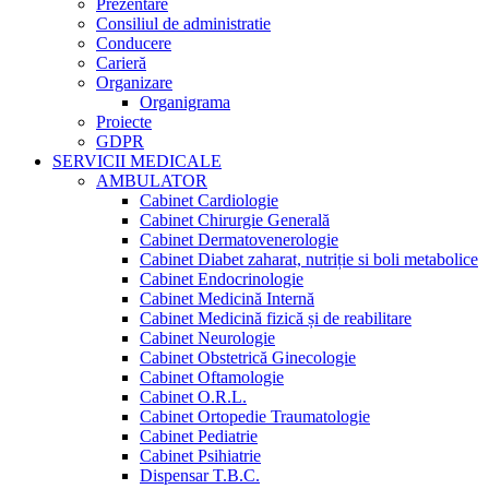
Prezentare
Consiliul de administratie
Conducere
Carieră
Organizare
Organigrama
Proiecte
GDPR
SERVICII MEDICALE
AMBULATOR
Cabinet Cardiologie
Cabinet Chirurgie Generală
Cabinet Dermatovenerologie
Cabinet Diabet zaharat, nutriție si boli metabolice
Cabinet Endocrinologie
Cabinet Medicină Internă
Cabinet Medicină fizică și de reabilitare
Cabinet Neurologie
Cabinet Obstetrică Ginecologie
Cabinet Oftamologie
Cabinet O.R.L.
Cabinet Ortopedie Traumatologie
Cabinet Pediatrie
Cabinet Psihiatrie
Dispensar T.B.C.