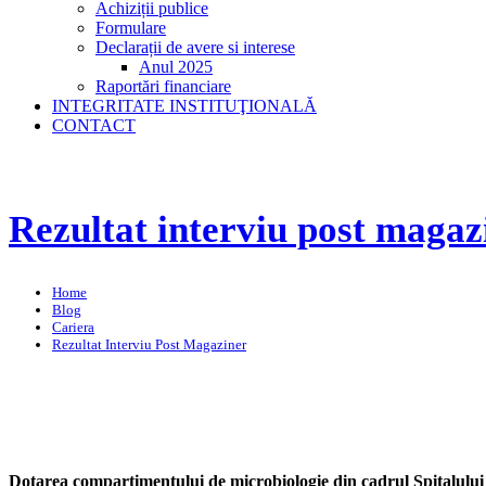
Achiziții publice
Formulare
Declarații de avere si interese
Anul 2025
Raportări financiare
INTEGRITATE INSTITUŢIONALĂ
CONTACT
Rezultat interviu post magaz
Home
Blog
Cariera
Rezultat Interviu Post Magaziner
Dotarea compartimentului de microbiologie din cadrul Spitalulu