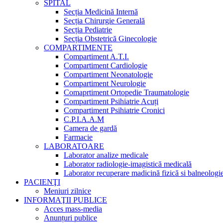
SPITAL
Secția Medicină Internă
Secția Chirurgie Generală
Secția Pediatrie
Secția Obstetrică Ginecologie
COMPARTIMENTE
Compartiment A.T.I.
Compartiment Cardiologie
Compartiment Neonatologie
Compartiment Neurologie
Comaprtiment Ortopedie Traumatologie
Compartiment Psihiatrie Acuți
Compartiment Psihiatrie Cronici
C.P.I.A.A.M
Camera de gardă
Farmacie
LABORATOARE
Laborator analize medicale
Laborator radiologie-imagistică medicală
Laborator recuperare madicină fizică si balneologi
PACIENŢI
Meniuri zilnice
INFORMAŢII PUBLICE
Acces mass-media
Anunțuri publice