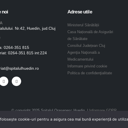
 noi
Adrese utile
A
Ministerul Sănătății
talulului. Nr.42, Huedin, jud.Cluj
Casa Națională de Asigurări
n
de Sănătate
Consiliul Județean Cluj
a:
0264-351 815
riat:
0264-351 815 int:224
Agenţia Naţională a
Medicamentului
Informare privind cookie
riat@spitalulhuedin.ro
Politica de confidenţialitate
© copyright 2025 Spitalul Orasenesc Huedin. |
Informare GDPR
folosește cookie-uri pentru a asigura cea mai bună experiență de utiliza