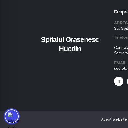
Despre
ADRES
Str. Spi
Telefo
Spitalul Orasenesc
Huedin
Central
Secreta
EMAIL
secreta
Acest website 