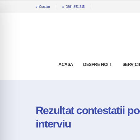
Contact
0264-351 815
ACASA
DESPRE NOI
SERVICI
Rezultat contestatii p
interviu