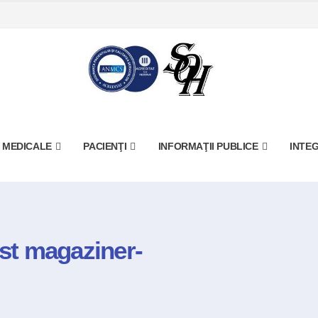
I MEDICALE
PACIENŢI
INFORMAŢII PUBLICE
INTEG
ost magaziner-
Home
Blog