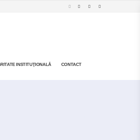
RITATE INSTITUŢIONALĂ
CONTACT
Cariera
Rezultat Contestatii Post Magaziner-Interviu