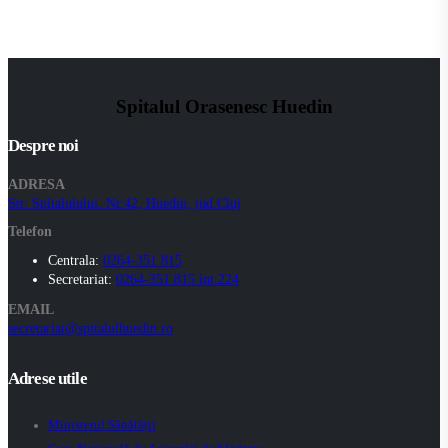
Spitalul Orasenesc Huedin
Despre noi
ADRESA
Str. Spitalulului. Nr.42, Huedin, jud.Cluj
Telefon
Centrala:
0264-351 815
Secretariat:
0264-351 815 int:224
EMAIL
secretariat@spitalulhuedin.ro
Adrese utile
Ministerul Sănătății