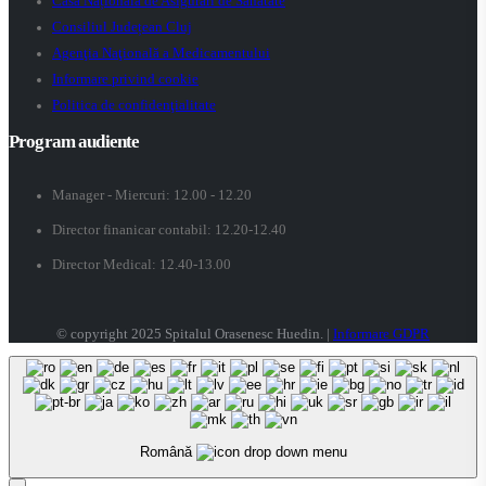
Casa Națională de Asigurări de Sănătate
Consiliul Județean Cluj
Agenţia Naţională a Medicamentului
Informare privind cookie
Politica de confidenţialitate
Program audiente
Manager - Miercuri: 12.00 - 12.20
Director finanicar contabil: 12.20-12.40
Director Medical: 12.40-13.00
© copyright 2025 Spitalul Orasenesc Huedin. |
Informare GDPR
Română