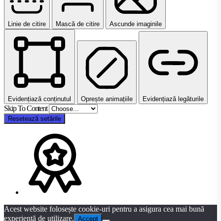
Linie de citire
Mască de citire
Ascunde imaginile
Evidențiază conținutul
Oprește animațiile
Evidențiază legăturile
Skip To Content
Resetează setările
Acest website folosește cookie-uri pentru a asigura cea mai bună
experiență de utilizare.
Accept