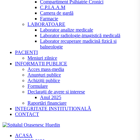
Compartiment Psihiatrie Cronici
C.P.I.A.A.M
Camera de gardă
Farmacie
LABORATOARE
Laborator analize medicale
Laborator radiologie-imagistică medicală
Laborator recuperare madicină fizică si
balneologie
PACIENŢI
Meniuri zilnice
INFORMAŢII PUBLICE
Acces mass-media
Anunțuri publice
Achiziții publice
Formulare
Declarații de avere si interese
Anul 2025
Raportări financiare
INTEGRITATE INSTITUŢIONALĂ
CONTACT
ACASA