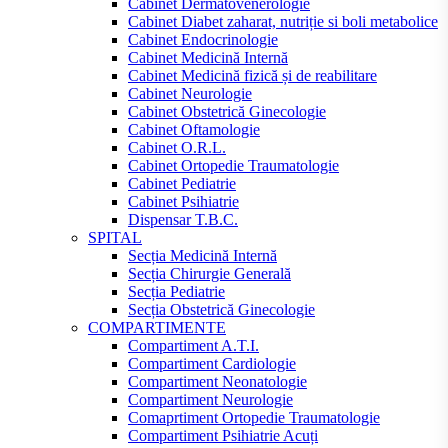
Cabinet Dermatovenerologie
Cabinet Diabet zaharat, nutriție si boli metabolice
Cabinet Endocrinologie
Cabinet Medicină Internă
Cabinet Medicină fizică și de reabilitare
Cabinet Neurologie
Cabinet Obstetrică Ginecologie
Cabinet Oftamologie
Cabinet O.R.L.
Cabinet Ortopedie Traumatologie
Cabinet Pediatrie
Cabinet Psihiatrie
Dispensar T.B.C.
SPITAL
Secția Medicină Internă
Secția Chirurgie Generală
Secția Pediatrie
Secția Obstetrică Ginecologie
COMPARTIMENTE
Compartiment A.T.I.
Compartiment Cardiologie
Compartiment Neonatologie
Compartiment Neurologie
Comaprtiment Ortopedie Traumatologie
Compartiment Psihiatrie Acuți