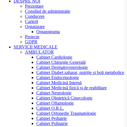
DESPRE NOI
Prezentare
Consiliul de administratie
Conducere
Carieră
Organizare
Organigrama
Proiecte
GDPR
SERVICII MEDICALE
AMBULATOR
Cabinet Cardiologie
Cabinet Chirurgie Generală
Cabinet Dermatovenerologie
Cabinet Diabet zaharat, nutriție si boli metabolice
Cabinet Endocrinologie
Cabinet Medicină Internă
Cabinet Medicină fizică și de reabilitare
Cabinet Neurologie
Cabinet Obstetrică Ginecologie
Cabinet Oftamologie
Cabinet O.R.L.
Cabinet Ortopedie Traumatologie
Cabinet Pediatrie
Cabinet Psihiatrie