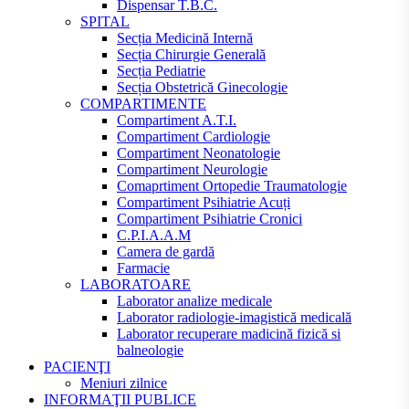
Dispensar T.B.C.
SPITAL
Secția Medicină Internă
Secția Chirurgie Generală
Secția Pediatrie
Secția Obstetrică Ginecologie
COMPARTIMENTE
Compartiment A.T.I.
Compartiment Cardiologie
Compartiment Neonatologie
Compartiment Neurologie
Comaprtiment Ortopedie Traumatologie
Compartiment Psihiatrie Acuți
Compartiment Psihiatrie Cronici
C.P.I.A.A.M
Camera de gardă
Farmacie
LABORATOARE
Laborator analize medicale
Laborator radiologie-imagistică medicală
Laborator recuperare madicină fizică si
balneologie
PACIENŢI
Meniuri zilnice
INFORMAŢII PUBLICE