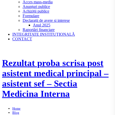
Acces mass-media
Anunțuri publice
Achiziții publice
Formulare
Declarații de avere si interese
Anul 2025
Raportări financiare
INTEGRITATE INSTITUŢIONALĂ
CONTACT
Rezultat proba scrisa post
asistent medical principal –
asistent sef – Sectia
Medicina Interna
Home
Blog