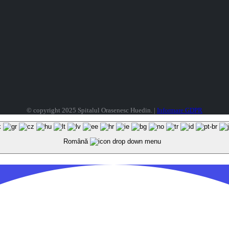
© copyright 2025 Spitalul Orasenesc Huedin. |
Informare GDPR
Română