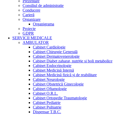
Prezentare
Consiliul de administratie
Conducere
Carieră
Organizare
Organigrama
Proiecte
GDPR
SERVICII MEDICALE
AMBULATOR
Cabinet Cardiologie
Cabinet Chirurgie Generală
Cabinet Dermatovenerologie
Cabinet Diabet zaharat, nutriție si boli metabolice
Cabinet Endocrinologie
Cabinet Medicină Internă
Cabinet Medicină fizică și de reabilitare
Cabinet Neurologie
Cabinet Obstetrică Ginecologie
Cabinet Oftamologie
Cabinet O.R.L.
Cabinet Ortopedie Traumatologie
Cabinet Pediatrie
Cabinet Psihiatrie
Dispensar T.B.C.