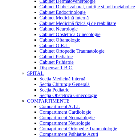
Cabinet Dermatovenerologie
Cabinet Diabet zaharat, nutriție si boli metabolice
Cabinet Endocrinologie
Cabinet Medicină Internă
Cabinet Medicină fizică și de reabilitare
Cabinet Neurologie
Cabinet Obstetrică Ginecologie
Cabinet Oftamologie
Cabinet O.R.L.
Cabinet Ortopedie Traumatologie
Cabinet Pediatrie
Cabinet Psihiatrie
Dispensar T.B.C.
SPITAL
Secția Medicină Internă
Secția Chirurgie Generală
Secția Pediatrie
Secția Obstetrică Ginecologie
COMPARTIMENTE
Compartiment A.T.I.
Compartiment Cardiologie
Compartiment Neonatologie
Compartiment Neurologie
Comaprtiment Ortopedie Traumatologie
Compartiment Psihiatrie Acuți