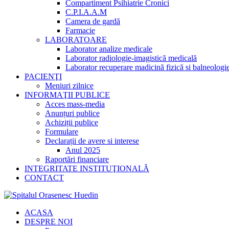
Compartiment Psihiatrie Cronici
C.P.I.A.A.M
Camera de gardă
Farmacie
LABORATOARE
Laborator analize medicale
Laborator radiologie-imagistică medicală
Laborator recuperare madicină fizică si balneologi
PACIENŢI
Meniuri zilnice
INFORMAŢII PUBLICE
Acces mass-media
Anunțuri publice
Achiziții publice
Formulare
Declarații de avere si interese
Anul 2025
Raportări financiare
INTEGRITATE INSTITUŢIONALĂ
CONTACT
ACASA
DESPRE NOI