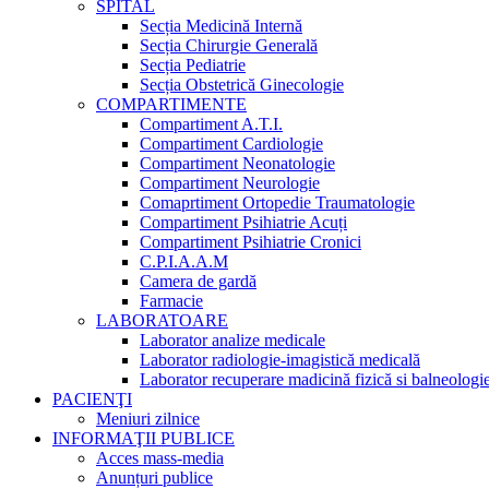
SPITAL
Secția Medicină Internă
Secția Chirurgie Generală
Secția Pediatrie
Secția Obstetrică Ginecologie
COMPARTIMENTE
Compartiment A.T.I.
Compartiment Cardiologie
Compartiment Neonatologie
Compartiment Neurologie
Comaprtiment Ortopedie Traumatologie
Compartiment Psihiatrie Acuți
Compartiment Psihiatrie Cronici
C.P.I.A.A.M
Camera de gardă
Farmacie
LABORATOARE
Laborator analize medicale
Laborator radiologie-imagistică medicală
Laborator recuperare madicină fizică si balneologi
PACIENŢI
Meniuri zilnice
INFORMAŢII PUBLICE
Acces mass-media
Anunțuri publice