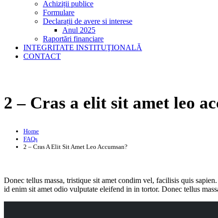
Achiziții publice
Formulare
Declarații de avere si interese
Anul 2025
Raportări financiare
INTEGRITATE INSTITUŢIONALĂ
CONTACT
2 – Cras a elit sit amet leo 
Home
FAQs
2 – Cras A Elit Sit Amet Leo Accumsan?
Donec tellus massa, tristique sit amet condim vel, facilisis quis sapien.
id enim sit amet odio vulputate eleifend in in tortor. Donec tellus massa