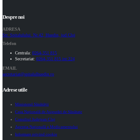
Despre noi
ADRESA
Str. Spitalulului. Nr.42, Huedin, jud.Cluj
Telefon
Centrala:
0264-351 815
Secretariat:
0264-351 815 int:224
EMAIL
secretariat@spitalulhuedin.ro
Adrese utile
Ministerul Sănătății
Casa Națională de Asigurări de Sănătate
Consiliul Județean Cluj
Agenţia Naţională a Medicamentului
Informare privind cookie