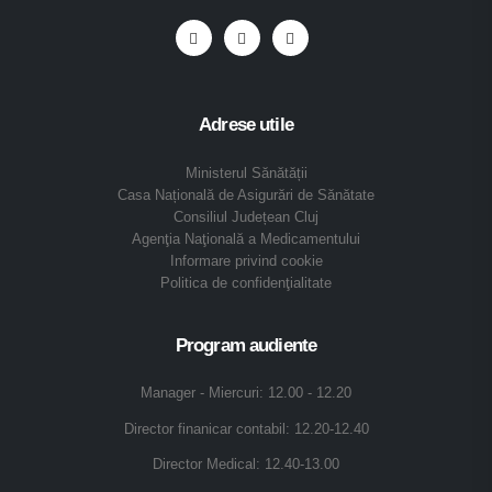
Adrese utile
Ministerul Sănătății
Casa Națională de Asigurări de Sănătate
Consiliul Județean Cluj
Agenţia Naţională a Medicamentului
Informare privind cookie
Politica de confidenţialitate
Program audiente
Manager - Miercuri: 12.00 - 12.20
Director finanicar contabil: 12.20-12.40
Director Medical: 12.40-13.00