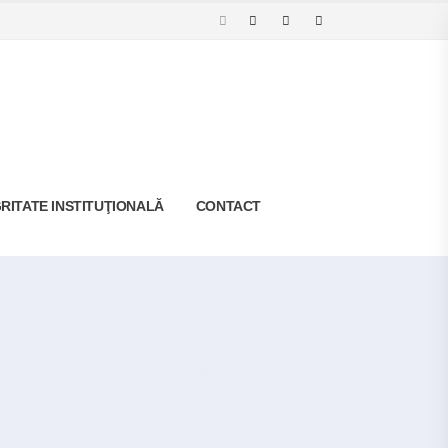
RITATE INSTITUŢIONALĂ
CONTACT
iu Zilnic
Meniu S.O.H. Săptămânal 06.04 – 12.04.2026