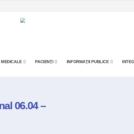
I MEDICALE
PACIENŢI
INFORMAŢII PUBLICE
INTEG
al 06.04 –
Home
Blog
Men