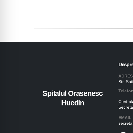
Despre
ADRES
Str. Spi
Telefo
Spitalul Orasenesc
Huedin
Central
Secreta
EMAIL
secreta