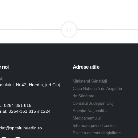
 noi
Adrese utile
A
Ministerul Sănătății
talulului. Nr.42, Huedin, jud.Cluj
Casa Națională de Asigurări
n
de Sănătate
Consiliul Județean Cluj
a:
0264-351 815
riat:
0264-351 815 int:224
Agenţia Naţională a
Medicamentului
Informare privind cookie
riat@spitalulhuedin.ro
Politica de confidenţialitate