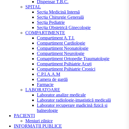
Dispensar T.B.C.
SPITAL
Secția Medicină Internă
Secția Chirurgie Generală
Secția Pediatrie
Secția Obstetrică Ginecologie
COMPARTIMENTE
Compartiment A.T.I.
Compartiment Cardiologie
Compartiment Neonatologie
Compartiment Neurologie
Comaprtiment Ortopedie Traumatologie
Compartiment Psihiatrie Acuți
Compartiment Psihiatrie Cronici
C.P.I.A.A.M
Camera de gardă
Farmacie
LABORATOARE
Laborator analize medicale
Laborator radiologie-imagistică medicală
Laborator recuperare madicină fizică si
balneologie
PACIENŢI
Meniuri zilnice
INFORMAŢII PUBLICE