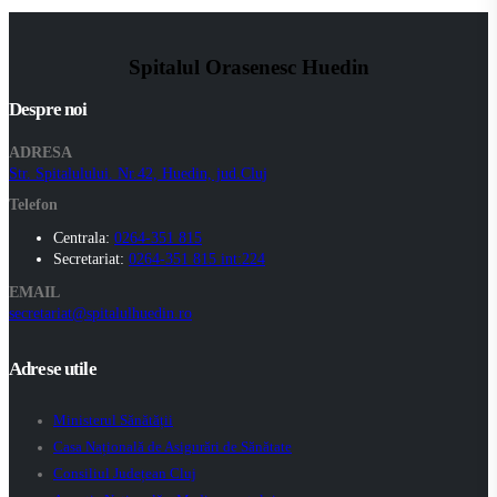
Spitalul Orasenesc Huedin
Despre noi
ADRESA
Str. Spitalulului. Nr.42, Huedin, jud.Cluj
Telefon
Centrala:
0264-351 815
Secretariat:
0264-351 815 int:224
EMAIL
secretariat@spitalulhuedin.ro
Adrese utile
Ministerul Sănătății
Casa Națională de Asigurări de Sănătate
Consiliul Județean Cluj