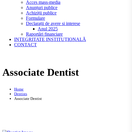
Acces mass-media
Anunțuri publice
Achiziții publice
Formulare
Declarații de avere si interese
Anul 2025
Raportări financiare
INTEGRITATE INSTITUŢIONALĂ
CONTACT
Associate Dentist
Home
Dentists
Associate Dentist