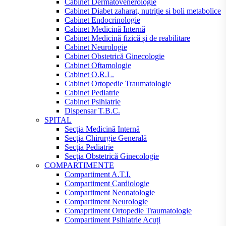
Cabinet Dermatovenerologie
Cabinet Diabet zaharat, nutriție si boli metabolice
Cabinet Endocrinologie
Cabinet Medicină Internă
Cabinet Medicină fizică și de reabilitare
Cabinet Neurologie
Cabinet Obstetrică Ginecologie
Cabinet Oftamologie
Cabinet O.R.L.
Cabinet Ortopedie Traumatologie
Cabinet Pediatrie
Cabinet Psihiatrie
Dispensar T.B.C.
SPITAL
Secția Medicină Internă
Secția Chirurgie Generală
Secția Pediatrie
Secția Obstetrică Ginecologie
COMPARTIMENTE
Compartiment A.T.I.
Compartiment Cardiologie
Compartiment Neonatologie
Compartiment Neurologie
Comaprtiment Ortopedie Traumatologie
Compartiment Psihiatrie Acuți