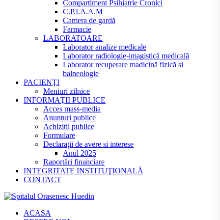
Compartiment Psihiatrie Cronici
C.P.I.A.A.M
Camera de gardă
Farmacie
LABORATOARE
Laborator analize medicale
Laborator radiologie-imagistică medicală
Laborator recuperare madicină fizică si
balneologie
PACIENŢI
Meniuri zilnice
INFORMAŢII PUBLICE
Acces mass-media
Anunțuri publice
Achiziții publice
Formulare
Declarații de avere si interese
Anul 2025
Raportări financiare
INTEGRITATE INSTITUŢIONALĂ
CONTACT
ACASA