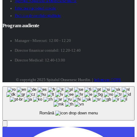
Agenţia Naţională a Medicamentului
Informare privind cookie
Politica de confidenţialitate
Program audiente
Manager - Miercuri: 12.00 - 12.20
Director finanicar contabil: 12.20-12.40
Director Medical: 12.40-13.00
© copyright 2025 Spitalul Orasenesc Huedin. |
Informare GDPR
Română