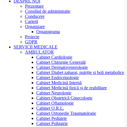
DESPRE NOI
Prezentare
Consiliul de administratie
Conducere
Carieră
Organizare
Organigrama
Proiecte
GDPR
SERVICII MEDICALE
AMBULATOR
Cabinet Cardiologie
Cabinet Chirurgie Generală
Cabinet Dermatovenerologie
Cabinet Diabet zaharat, nutriție si boli metabolice
Cabinet Endocrinologie
Cabinet Medicină Internă
Cabinet Medicină fizică și de reabilitare
Cabinet Neurologie
Cabinet Obstetrică Ginecologie
Cabinet Oftamologie
Cabinet O.R.L.
Cabinet Ortopedie Traumatologie
Cabinet Pediatrie
Cabinet Psihiatrie